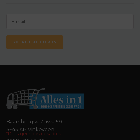
SCHRIJF JE HIER IN
Baambrugse Zuwe 59
3645 AB Vinkeveen
*Dit is geen bezoekadres.