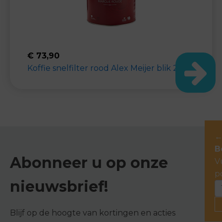
€
73,90
Koffie snelfilter rood Alex Meijer blik 2,5KG
B
Abonneer u op onze
V
p
nieuwsbrief!
Blijf op de hoogte van kortingen en acties