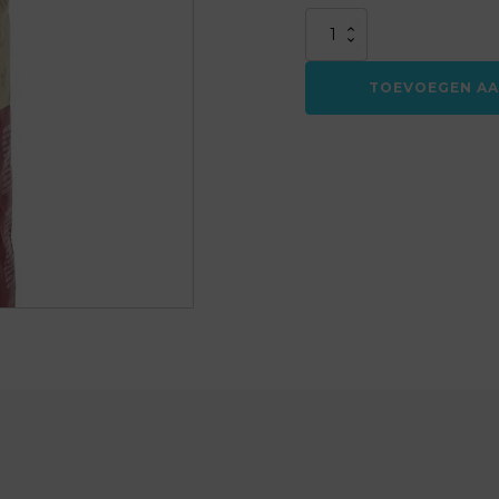
Alex
Meijer
Koffiebonen
TOEVOEGEN A
regular
3
kilo
aantal