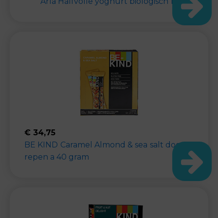
Arla Halfvolle yoghurt biologisch 1L
€
34,75
BE KIND Caramel Almond & sea salt doos 12
repen a 40 gram