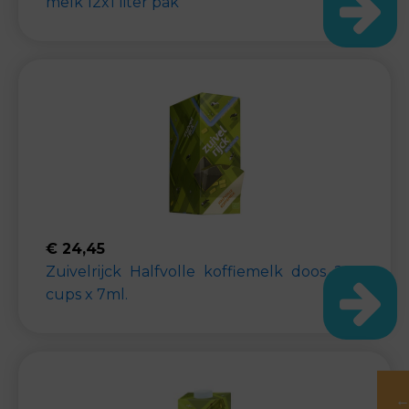
melk 12x1 liter pak
€
24,45
Zuivelrijck Halfvolle koffiemelk doos 200
cups x 7ml.