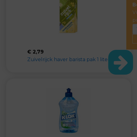
B
V
p
€
2,79
Zuivelrijck haver barista pak 1 liter