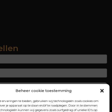
ellen
Beheer cookie toestemming
 ervaringen te bieden, gebruiken wij technologieën zoals cookies om
over je apparaat op te slaan en/of te raadplegen. Door in te stemmen
chnologieën kunnen wij gegevens zoals surfgedrag of unieke ID's op