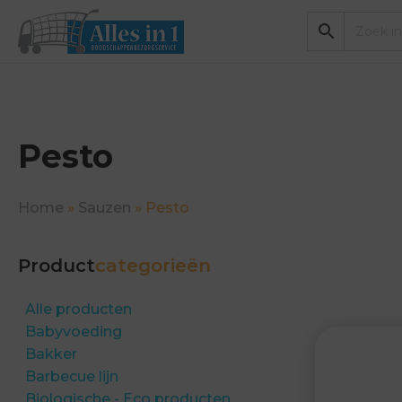
Pesto
Home
»
Sauzen
»
Pesto
Product
categorieën
Alle producten
Babyvoeding
Bakker
Barbecue lijn
Biologische - Eco producten