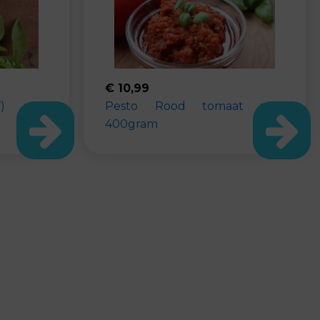
€
10,99
f) vers
Pesto Rood tomaat vers
400gram