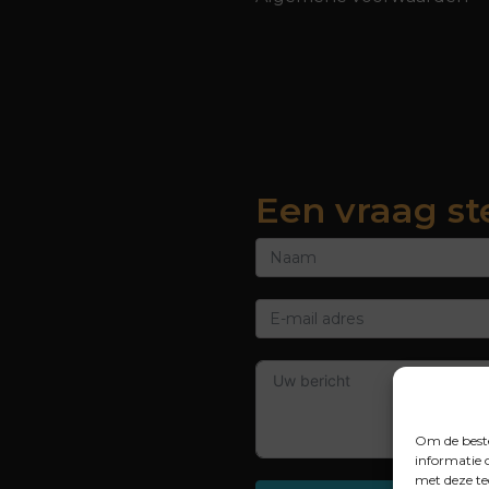
Een vraag st
Om de beste
informatie 
met deze te