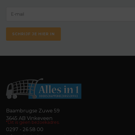
SCHRIJF JE HIER IN
Baambrugse Zuwe 59
3645 AB Vinkeveen
*Dit is geen bezoekadres.
0297 - 26 58 00