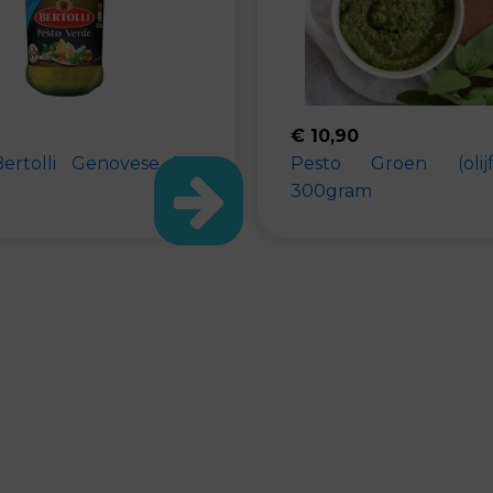
€
10,90
ertolli Genovese 185
Pesto Groen (olij
300gram