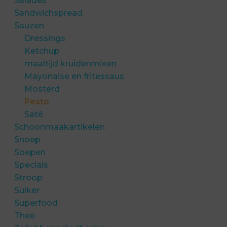
Salades
Sandwichspread
Sauzen
Dressings
Ketchup
maaltijd kruidenmixen
Mayonaise en fritessaus
Mosterd
Pesto
Saté
Schoonmaakartikelen
Snoep
Soepen
Specials
Stroop
Suiker
Superfood
Thee