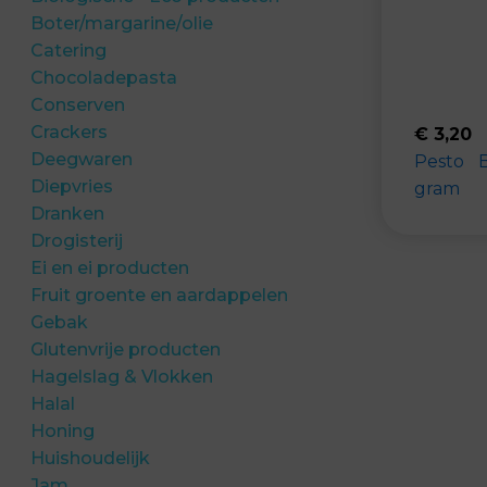
Boter/margarine/olie
Catering
Chocoladepasta
Conserven
Crackers
€
3,20
Deegwaren
Pesto B
Diepvries
gram
Dranken
Drogisterij
Ei en ei producten
Fruit groente en aardappelen
Gebak
Glutenvrije producten
Hagelslag & Vlokken
Halal
Honing
Huishoudelijk
Jam