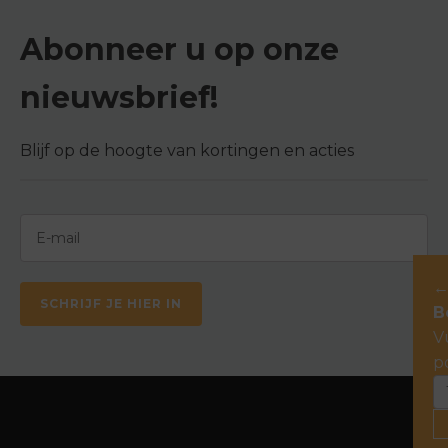
Abonneer u op onze
nieuwsbrief!
Blijf op de hoogte van kortingen en acties
SCHRIJF JE HIER IN
B
V
p