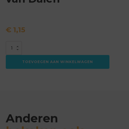
€
1,15
Toiletspray
Lellietjes
van
TOEVOEGEN AAN WINKELWAGEN
Dalen
aantal
Anderen