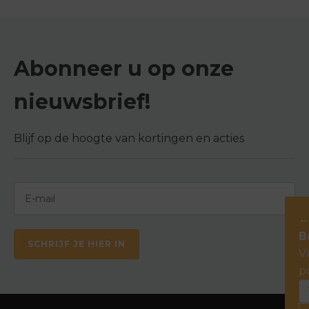
Abonneer u op onze
nieuwsbrief!
Blijf op de hoogte van kortingen en acties
B
SCHRIJF JE HIER IN
V
p