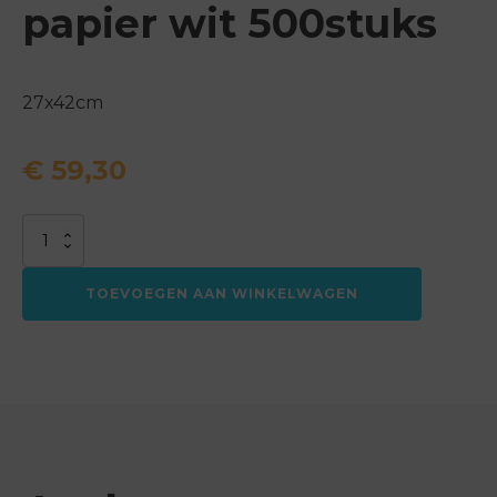
papier wit 500stuks
27x42cm
€
59,30
Placemats
Tork
papier
TOEVOEGEN AAN WINKELWAGEN
wit
500stuks
aantal