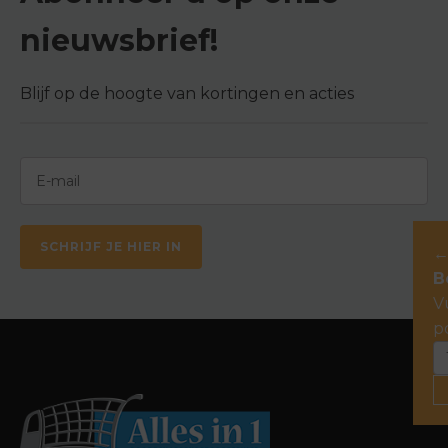
nieuwsbrief!
Blijf op de hoogte van kortingen en acties
SCHRIJF JE HIER IN
B
V
p