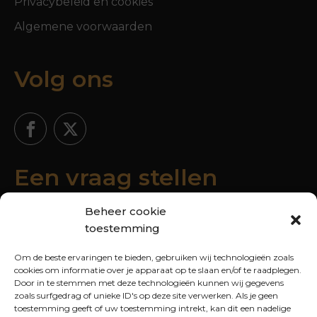
Privacybeleid en cookies
Algemene voorwaarden
Volg ons
Een vraag stellen
Beheer cookie
toestemming
Om de beste ervaringen te bieden, gebruiken wij technologieën zoals
cookies om informatie over je apparaat op te slaan en/of te raadplegen.
Door in te stemmen met deze technologieën kunnen wij gegevens
zoals surfgedrag of unieke ID's op deze site verwerken. Als je geen
toestemming geeft of uw toestemming intrekt, kan dit een nadelige