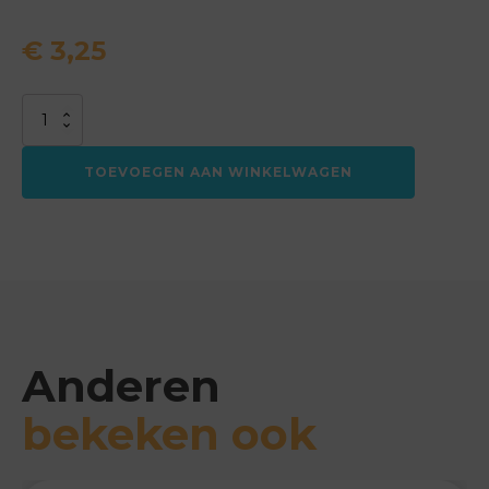
€
3,25
Mandarijnen
netje
aantal
TOEVOEGEN AAN WINKELWAGEN
Anderen
bekeken ook