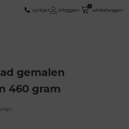
contact
inloggen
winkelwagen
aad gemalen
n 460 gram
omijn.