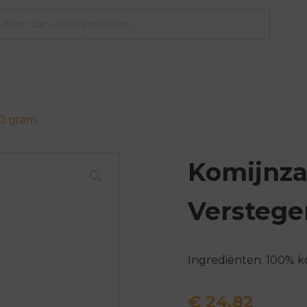
0 gram
Komijnz
Verstege
Ingrediënten: 100% k
€
24,82