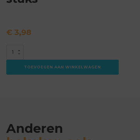
€
3,98
Eieren
scharrel
XL
TOEVOEGEN AAN WINKELWAGEN
10
stuks
aantal
Anderen