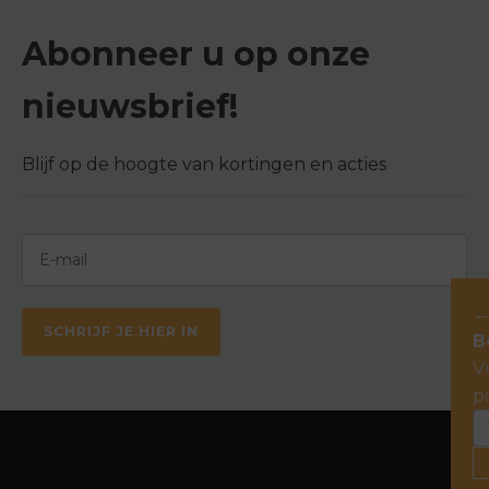
Abonneer u op onze
nieuwsbrief!
Blijf op de hoogte van kortingen en acties
SCHRIJF JE HIER IN
B
V
p