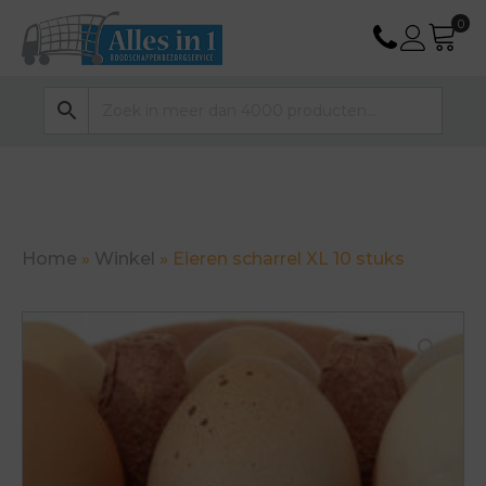
Home
»
Winkel
»
Eieren scharrel XL 10 stuks