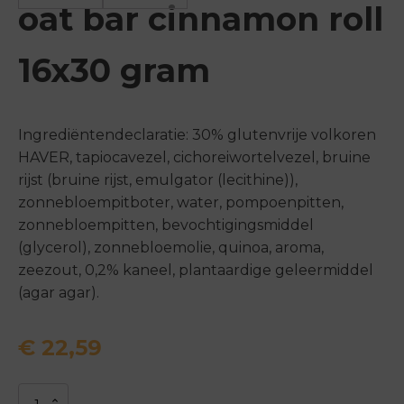
oat bar cinnamon roll
16x30 gram
Ingrediëntendeclaratie: 30% glutenvrije volkoren
HAVER, tapiocavezel, cichoreiwortelvezel, bruine
rijst (bruine rijst, emulgator (lecithine)),
zonnebloempitboter, water, pompoenpitten,
zonnebloempitten, bevochtigingsmiddel
(glycerol), zonnebloemolie, quinoa, aroma,
zeezout, 0,2% kaneel, plantaardige geleermiddel
(agar agar).
€
22,59
Bites