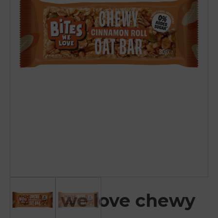
Bites we love chewy