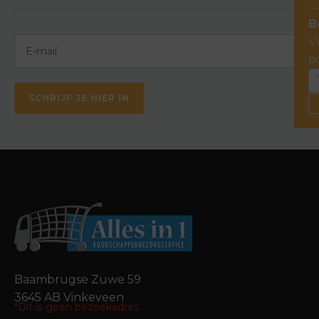
B
V
p
SCHRIJF JE HIER IN
Baambrugse Zuwe 59
3645 AB Vinkeveen
*Dit is geen bezoekadres.