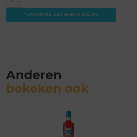
we
love
TOEVOEGEN AAN WINKELWAGEN
chewy
oat
bar
cinnamon
roll
16x30
gram
aantal
Anderen
bekeken ook