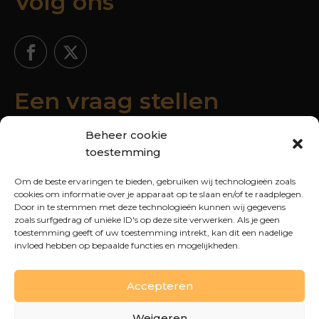
Volg ons
Een vraag stellen
Beheer cookie
toestemming
Om de beste ervaringen te bieden, gebruiken wij technologieën zoals
cookies om informatie over je apparaat op te slaan en/of te raadplegen.
Door in te stemmen met deze technologieën kunnen wij gegevens
zoals surfgedrag of unieke ID's op deze site verwerken. Als je geen
toestemming geeft of uw toestemming intrekt, kan dit een nadelige
invloed hebben op bepaalde functies en mogelijkheden.
Accepteren
VERZENDEN
Weigeren