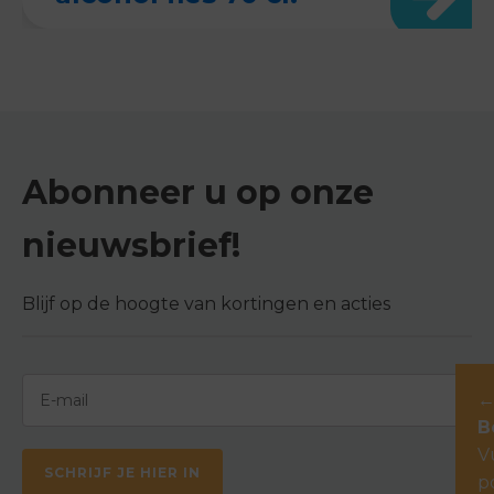
Abonneer u op onze
nieuwsbrief!
Blijf op de hoogte van kortingen en acties
B
V
SCHRIJF JE HIER IN
p