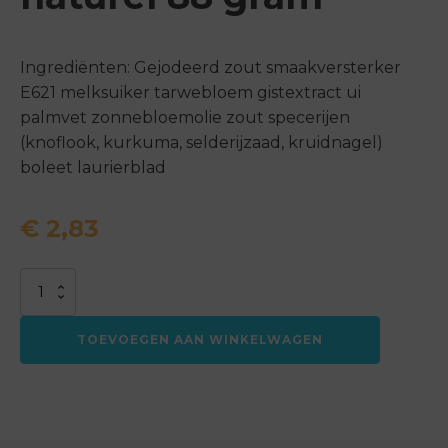
Ingrediënten: Gejodeerd zout smaakversterker
E621 melksuiker tarwebloem gistextract ui
palmvet zonnebloemolie zout specerijen
(knoflook, kurkuma, selderijzaad, kruidnagel)
boleet laurierblad
€
2,83
Aromat
Knorre
naturel
TOEVOEGEN AAN WINKELWAGEN
88
gram
aantal