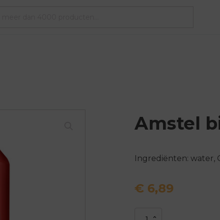
Amstel bi
Ingrediënten: water
€
6,89
Amstel